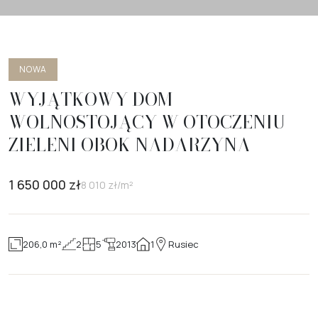
NOWA
WYJĄTKOWY DOM
WOLNOSTOJĄCY W OTOCZENIU
ZIELENI OBOK NADARZYNA
1 650 000
zł
8 010
zł/m²
206,0 m²
2
5
2013
1
Rusiec