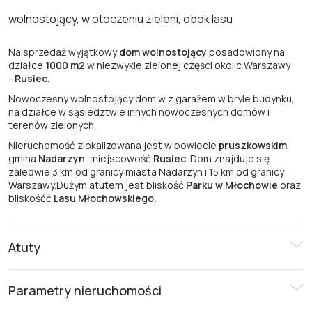
wolnostojący, w otoczeniu zieleni, obok lasu
Na sprzedaż wyjątkowy
dom wolnostojący
posadowiony na
działce
1000 m2
w niezwykle zielonej części okolic Warszawy
-
Rusiec
.
Nowoczesny wolnostojący dom w z garażem w bryle budynku,
na działce w sąsiedztwie innych nowoczesnych domów i
terenów zielonych.
Nieruchomość zlokalizowana jest w powiecie
pruszkowskim
,
gmina
Nadarzyn
, miejscowość
Rusiec
. Dom znajduje się
zaledwie 3 km od granicy miasta Nadarzyn i 15 km od granicy
Warszawy.
Dużym atutem jest bliskość
Parku w Młochowie
oraz
bliskośćć
Lasu Młochowskiego.
Atuty
Parametry nieruchomości