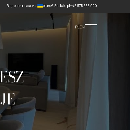
Відправити запит
biuro@8estate.pl
+48 575 533 020
PL
EN
ESZ
JE