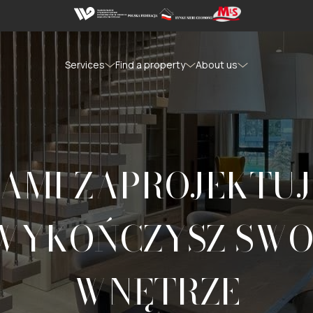
Services
Find a property
About us
NAMI ZAPROJEKTUJ
 WYKOŃCZYSZ SWO
WNĘTRZE