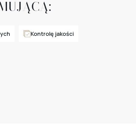
MUJĄCĄ:
nych
Kontrolę jakości