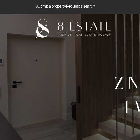
Submit a property
Request a search
Z 
I