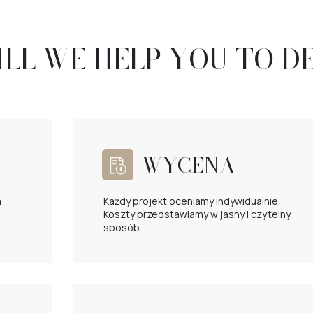
LL WE HELP YOU TO D
WYCENA
a
Każdy projekt oceniamy indywidualnie.
Koszty przedstawiamy w jasny i czytelny
sposób.